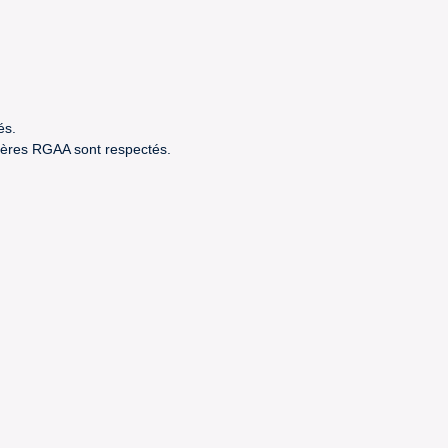
és.
itères RGAA sont respectés.